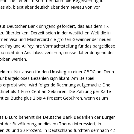
fentliche Leben im Sommer nahm die Begeisterung für
s ab, bleibt aber deutlich über dem Niveau von vor
aut Deutscher Bank dringend gefordert, das aus dem 17.
 überdenken. Derzeit seien in der westlichen Welt die in
men Visa und Mastercard die großen Gewinner der neuen
t Pay und AliPay ihre Vormachtstellung für das bargeldlose
a nicht den Anschluss verlieren, müsse daher dringend der
worben werden.
ld mit Nullzinsen für den Umstieg zu einer CBDC an. Denn
ür bargeldloses Bezahlen signifikant. Am Beispiel
s erprobt wird, wird folgende Rechnung aufgemacht: Eine
hnet als 1 Euro-Cent an Gebühren. Die Zahlung per Karte
nt zu Buche plus 2 bis 4 Prozent Gebühren, wenn es um
ines E-Euro benennt die Deutsche Bank Bedanken der Bürger
ent der Bevölkerung an diesem Thema interessiert, in
chen 20 und 30 Prozent. In Deutschland fürchten demnach 42