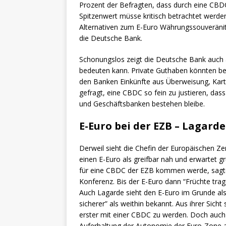
Prozent der Befragten, dass durch eine CBDC
Spitzenwert müsse kritisch betrachtet werden
Alternativen zum E-Euro Währungssouveränitä
die Deutsche Bank.
Schonungslos zeigt die Deutsche Bank auch a
bedeuten kann. Private Guthaben könnten be
den Banken Einkünfte aus Überweisung, Karte
gefragt, eine CBDC so fein zu justieren, da
und Geschäftsbanken bestehen bleibe.
E-Euro bei der EZB – Lagard
Derweil sieht die Chefin der Europäischen Ze
einen E-Euro als greifbar nah und erwartet gr
für eine CBDC der EZB kommen werde, sagte 
Konferenz. Bis der E-Euro dann “Früchte trag
Auch Lagarde sieht den E-Euro im Grunde als 
sicherer” als weithin bekannt. Aus ihrer Sicht
erster mit einer CBDC zu werden. Doch auch
Auferhaltung der Autonomie der Euro-Zone al