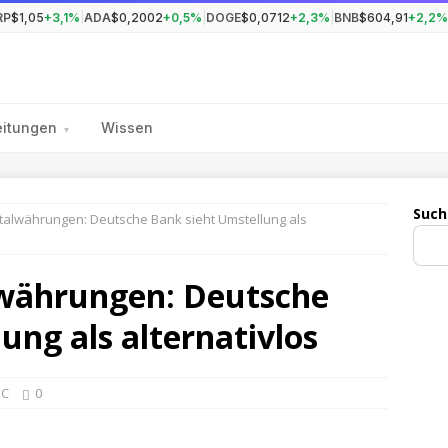
RP
$1,05
+3,1%
|
ADA
$0,2002
+0,5%
|
DOGE
$0,0712
+2,3%
|
BNB
$604,91
+2,2%
eitungen
Wissen
▾
Such
italwährungen: Deutsche Bank sieht Umstellung als
lwährungen: Deutsche
ung als alternativlos
DC
0