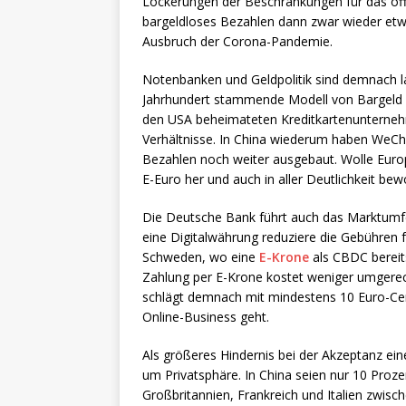
Lockerungen der Beschränkungen für das öf
bargeldloses Bezahlen dann zwar wieder etwa
Ausbruch der Corona-Pandemie.
Notenbanken und Geldpolitik sind demnach l
Jahrhundert stammende Modell von Bargeld zu
den USA beheimateten Kreditkartenunterneh
Verhältnisse. In China wiederum haben WeCha
Bezahlen noch weiter ausgebaut. Wolle Europ
E-Euro her und auch in aller Deutlichkeit be
Die Deutsche Bank führt auch das Marktumfe
eine Digitalwährung reduziere die Gebühren f
Schweden, wo eine
E-Krone
als CBDC bereit
Zahlung per E-Krone kostet weniger umgerec
schlägt demnach mit mindestens 10 Euro-Ce
Online-Business geht.
Als größeres Hindernis bei der Akzeptanz e
um Privatsphäre. In China seien nur 10 Proz
Großbritannien, Frankreich und Italien zwis