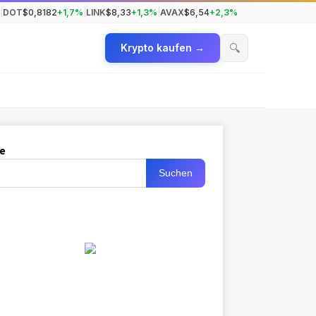
|
DOT
$0,8182
+1,7%
|
LINK
$8,33
+1,3%
|
AVAX
$6,54
+2,3%
🔍
Krypto kaufen →
e
Suchen