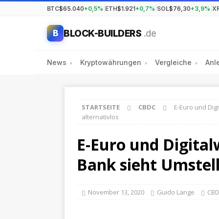
BTC
$65.040
+0,5%
|
ETH
$1.921
+0,7%
|
SOL
$76,30
+3,9%
|
X
BLOCK-BUILDERS
.de
B
News
Kryptowährungen
Vergleiche
Anl
▾
▾
▾
STARTSEITE
CBDC
E-Euro und Dig
alternativlos
E-Euro und Digita
Bank sieht Umstell
November 13, 2020
Guido Lange
CB