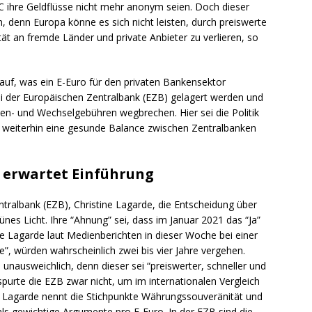
 ihre Geldflüsse nicht mehr anonym seien. Doch dieser
, denn Europa könne es sich nicht leisten, durch preiswerte
t an fremde Länder und private Anbieter zu verlieren, so
uf, was ein E-Euro für den privaten Bankensektor
i der Europäischen Zentralbank (EZB) gelagert werden und
n- und Wechselgebühren wegbrechen. Hier sei die Politik
ss weiterhin eine gesunde Balance zwischen Zentralbanken
e erwartet Einführung
ntralbank (EZB), Christine Lagarde, die Entscheidung über
ünes Licht. Ihre “Ahnung” sei, dass im Januar 2021 das “Ja”
Lagarde laut Medienberichten in dieser Woche bei einer
e”, würden wahrscheinlich zwei bis vier Jahre vergehen.
unausweichlich, denn dieser sei “preiswerter, schneller und
 spurte die EZB zwar nicht, um im internationalen Vergleich
 Lagarde nennt die Stichpunkte Währungssouveränität und
s gewichtige Argumente pro E-Euro. In der EZB sind die