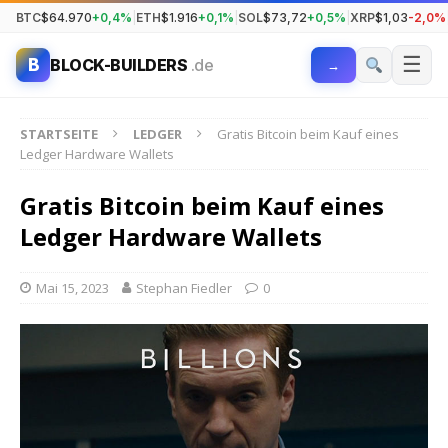
BTC
$64.970
+0,4%
|
ETH
$1.916
+0,1%
|
SOL
$73,72
+0,5%
|
XRP
$1,03
-2,0%
☰
B
BLOCK-BUILDERS
.de
→
STARTSEITE
LEDGER
Gratis Bitcoin beim Kauf eines
Ledger Hardware Wallets
Gratis Bitcoin beim Kauf eines
Ledger Hardware Wallets
Mai 15, 2023
Stephan Fiedler
0