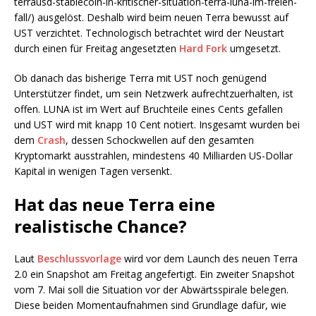
terrausd-stablecoin-in-kritischer-situation-terra-luna-im-freien-
fall/) ausgelöst. Deshalb wird beim neuen Terra bewusst auf
UST verzichtet. Technologisch betrachtet wird der Neustart
durch einen für Freitag angesetzten
Hard Fork
umgesetzt.
Ob danach das bisherige Terra mit UST noch genügend
Unterstützer findet, um sein Netzwerk aufrechtzuerhalten, ist
offen. LUNA ist im Wert auf Bruchteile eines Cents gefallen
und UST wird mit knapp 10 Cent notiert. Insgesamt wurden bei
dem
Crash
, dessen Schockwellen auf den gesamten
Kryptomarkt ausstrahlen, mindestens 40 Milliarden US-Dollar
Kapital in wenigen Tagen versenkt.
Hat das neue Terra eine
realistische Chance?
Laut
Beschlussvorlage
wird vor dem Launch des neuen Terra
2.0 ein Snapshot am Freitag angefertigt. Ein zweiter Snapshot
vom 7. Mai soll die Situation vor der Abwärtsspirale belegen.
Diese beiden Momentaufnahmen sind Grundlage dafür, wie