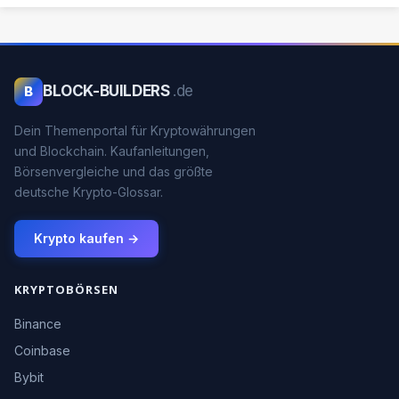
BLOCK-BUILDERS
.de
B
Dein Themenportal für Kryptowährungen
und Blockchain. Kaufanleitungen,
Börsenvergleiche und das größte
deutsche Krypto-Glossar.
Krypto kaufen →
KRYPTOBÖRSEN
Binance
Coinbase
Bybit