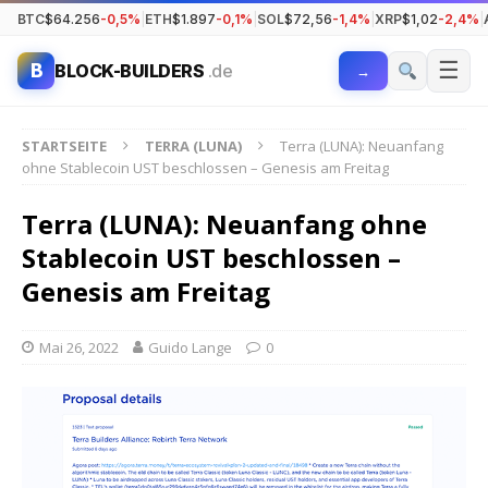
BTC
$64.256
-0,5%
|
ETH
$1.897
-0,1%
|
SOL
$72,56
-1,4%
|
XRP
$1,02
-2,4%
|
☰
B
BLOCK-BUILDERS
.de
→
STARTSEITE
TERRA (LUNA)
Terra (LUNA): Neuanfang
ohne Stablecoin UST beschlossen – Genesis am Freitag
Terra (LUNA): Neuanfang ohne
Stablecoin UST beschlossen –
Genesis am Freitag
Mai 26, 2022
Guido Lange
0