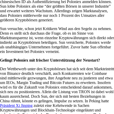
chinesischen ID als Authentifizierung bei Poloniex anmelden können.
Sun lobte Poloniex als eine “der größten Börsen in unserer Industrie”
und erwartet weiteres Wachstum. Allerdings zeigen Marktanalysen,
dass Poloniex mittlerweile nur noch 1 Prozent des Umsatzes aller
größeren Kryptobörsen generiert.
Sun versuchte, schon jetzt Kritikern Wind aus den Segeln zu nehmen.
Denn es stellt sich durchaus die Frage, ob es im Sinne von
Markttransparenz ist, wenn einzelne Kryptowährungen sich direkt oder
indirekt an Kryptobörsen beteiligen. Sun versicherte, Poloniex werde
als unabhängiges Unternehmen fortgeführt. Zuvor hatte Sun offenbar
ein Investment bei Poloniex verneint.
Gelingt Poloniex mit frischer Unterstützung der Neustart?
Der Wettbewerb unter den Kryptobörsen hat sich seit dem Markteintritt
von Binance deutlich verschärft, auch Konkurrenten wie Coinbase
sind mittlerweile gezwungen, ihre Angebote neu zu justieren und etwa
um IEOs, Margin Trading und Bitcoin Futures zu erweitern. Insofern
wird es für die Zukunft von Poloniex entscheidend darauf ankommen,
sich neu zu positionieren. Allein die Listung von TRON ist dabei wohl
kaum ausreichend. Doch Sun, der sich mit besten Beziehungen in
China rühmt, könnte es gelingen, Impulse zu setzen. In Peking hatte
Präsident Xi Jinping
zuletzt eine Kehrtwende in Sachen
Kryptowährungen und Blockhain-Technologie eingeläutet und