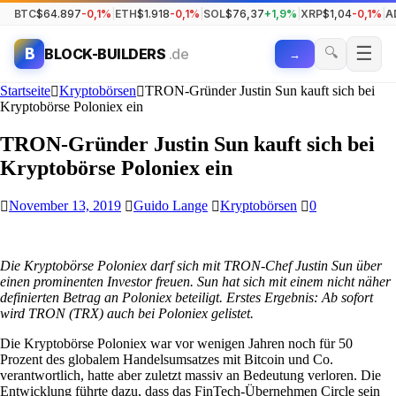
BTC
$64.897
-0,1%
|
ETH
$1.918
-0,1%
|
SOL
$76,37
+1,9%
|
XRP
$1,04
-0,1%
|
A
☰
🔍
B
BLOCK-BUILDERS
.de
→
Startseite
Kryptobörsen
TRON-Gründer Justin Sun kauft sich bei
Kryptobörse Poloniex ein
TRON-Gründer Justin Sun kauft sich bei
Kryptobörse Poloniex ein
November 13, 2019
Guido Lange
Kryptobörsen
0
Die Kryptobörse Poloniex darf sich mit TRON-Chef Justin Sun über
einen prominenten Investor freuen. Sun hat sich mit einem nicht näher
definierten Betrag an Poloniex beteiligt. Erstes Ergebnis: Ab sofort
wird TRON (TRX) auch bei Poloniex gelistet.
Die Kryptobörse Poloniex war vor wenigen Jahren noch für 50
Prozent des globalem Handelsumsatzes mit Bitcoin und Co.
verantwortlich, hatte aber zuletzt massiv an Bedeutung verloren. Die
Entwicklung führte dazu, dass das FinTech-Übernehmen Circle sein