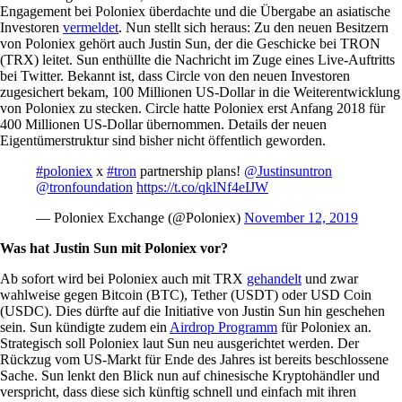
Engagement bei Poloniex überdachte und die Übergabe an asiatische
Investoren
vermeldet
. Nun stellt sich heraus: Zu den neuen Besitzern
von Poloniex gehört auch Justin Sun, der die Geschicke bei TRON
(TRX) leitet. Sun enthüllte die Nachricht im Zuge eines Live-Auftritts
bei Twitter. Bekannt ist, dass Circle von den neuen Investoren
zugesichert bekam, 100 Millionen US-Dollar in die Weiterentwicklung
von Poloniex zu stecken. Circle hatte Poloniex erst Anfang 2018 für
400 Millionen US-Dollar übernommen. Details der neuen
Eigentümerstruktur sind bisher nicht öffentlich geworden.
#poloniex
x
#tron
partnership plans!
@Justinsuntron
@tronfoundation
https://t.co/qklNf4eIJW
— Poloniex Exchange (@Poloniex)
November 12, 2019
Was hat Justin Sun mit Poloniex vor?
Ab sofort wird bei Poloniex auch mit TRX
gehandelt
und zwar
wahlweise gegen Bitcoin (BTC), Tether (USDT) oder USD Coin
(USDC). Dies dürfte auf die Initiative von Justin Sun hin geschehen
sein. Sun kündigte zudem ein
Airdrop Programm
für Poloniex an.
Strategisch soll Poloniex laut Sun neu ausgerichtet werden. Der
Rückzug vom US-Markt für Ende des Jahres ist bereits beschlossene
Sache. Sun lenkt den Blick nun auf chinesische Kryptohändler und
verspricht, dass diese sich künftig schnell und einfach mit ihren