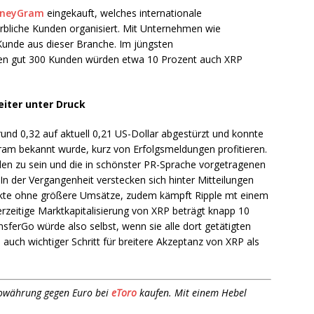
neyGram
eingekauft, welches internationale
bliche Kunden organisiert. Mit Unternehmen wie
Kunde aus dieser Branche. Im jüngsten
nen gut 300 Kunden würden etwa 10 Prozent auch XRP
iter unter Druck
rund 0,32 auf aktuell 0,21 US-Dollar abgestürzt und konnte
ram bekannt wurde, kurz von Erfolgsmeldungen profitieren.
den zu sein und die in schönster PR-Sprache vorgetragenen
 In der Vergangenheit verstecken sich hinter Mitteilungen
ojekte ohne größere Umsätze, zudem kämpft Ripple mt einem
erzeitige Marktkapitalisierung von XRP beträgt knapp 10
nsferGo würde also selbst, wenn sie alle dort getätigten
 auch wichtiger Schritt für breitere Akzeptanz von XRP als
towährung gegen Euro bei
eToro
kaufen. Mit einem Hebel