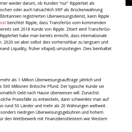
mer wieder darum, ob Kunden “nur” RippleNet als
nschen oder auch tatsächlich XRP als Brückenwährung
ßbritannien registrierten Überweisungsdienst, kann Ripple
ost
berichtet Ripple, dass TransferGo vom kommenden
ereits seit 2018 Kunde von Ripple. Zitiert wird TransferGo-
ippleNet habe man bereits erreicht, dass internationale
 2020 sei aber selbst dies vorhersehbar zu langsam und
nd Liquidity, früher xRapid) umzusteigen. Dies beinhaltet
ehr als 1 Million Überweisungsaufträge jährlich und
500 Millionen Britische Pfund. Der typische Kunde sei
 monatlich Geld nach Hause überweisen will. Zunächst
olche Praxisfälle zu entwickeln, dann schwenkte man auf
Go rund 50 Länder und mehr als 20 Währungen weltweit.
besonders niedrigen Überweisungsgebühren und hohem
r den Wettbewerb mit Finanzdienstleistern wie Western