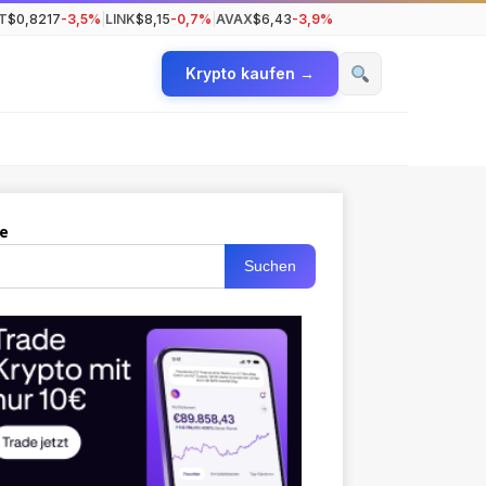
T
$0,8217
-3,5%
|
LINK
$8,15
-0,7%
|
AVAX
$6,43
-3,9%
Krypto kaufen →
e
Suchen