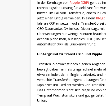
In der Kernfrage von
Ripple (XRP)
geht es im
technologische Lösung für Geldtransfers wü
nutzen. Im Fall von TransferGo, einem in Gro
jetzt einen Erfolg vermelden. In einem
Blogp
Jahr an XRP einsetzen wolle. TransferGo sei b
CEO Daumantas Dvilinskas. Dieser sagt, mit R
Überweisungen nur wenige Minuten brauchen.
deshalb plane man, auf Ripples ODL (On-Dema
automatisch XRP als Brückenwährung.
Hintergrund zu TransferGo und Ripple
TransferGo bewältigt nach eigenen Angaben m
bewegt dabei mehr als umgerechnet mehr als 
etwa ein Inder, der in England arbeitet, und
versuchte TransferGo, eigene Lösungen für s
RippleNet um. Bedient werden von Transfer
Das Unternehmen sieht sich aufgrund von 
Temp auf Wachstumskurs und gut gerüstet fü
Union.