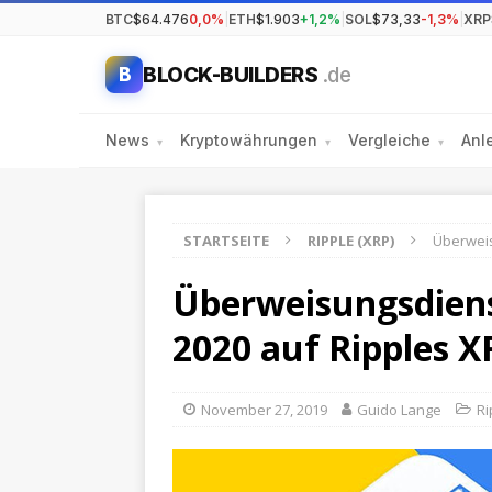
BTC
$64.476
0,0%
|
ETH
$1.903
+1,2%
|
SOL
$73,33
-1,3%
|
XRP
BLOCK-BUILDERS
.de
B
News
Kryptowährungen
Vergleiche
Anl
▾
▾
▾
STARTSEITE
RIPPLE (XRP)
Überweis
Überweisungsdiens
2020 auf Ripples X
November 27, 2019
Guido Lange
Ri