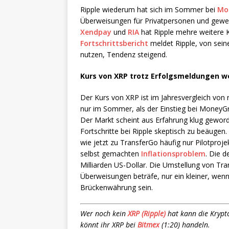
Ripple wiederum hat sich im Sommer bei
Mo
Überweisungen für Privatpersonen und gewer
Xendpay
und
RIA
hat Ripple mehre weitere 
Fortschrittsbericht
meldet Ripple, von sei
nutzen, Tendenz steigend.
Kurs von XRP trotz Erfolgsmeldungen we
Der Kurs von XRP ist im Jahresvergleich von 
nur im Sommer, als der Einstieg bei MoneyG
Der Markt scheint aus Erfahrung klug gewor
Fortschritte bei Ripple skeptisch zu beäugen.
wie jetzt zu TransferGo häufig nur Pilotpr
selbst gemachten
Inflationsproblem
. Die d
Milliarden US-Dollar. Die Umstellung von Tra
Überweisungen beträfe, nur ein kleiner, wenn
Brückenwährung sein.
Wer noch kein
XRP (Ripple)
hat kann die Kryp
könnt ihr XRP bei
Bitmex
(1:20) handeln.