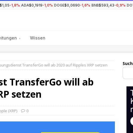
$1,05
-1,8%
|
ADA
$0,1919
-1,0%
|
DOGE
$0,0690
-1,6%
|
BNB
$593,43
-0,9%
|
DO
eitungen
Wissen
▾
Such
ungsdienst TransferGo will ab 2020 auf Ripples XRP setzen
t TransferGo will ab
RP setzen
pple (XRP)
0