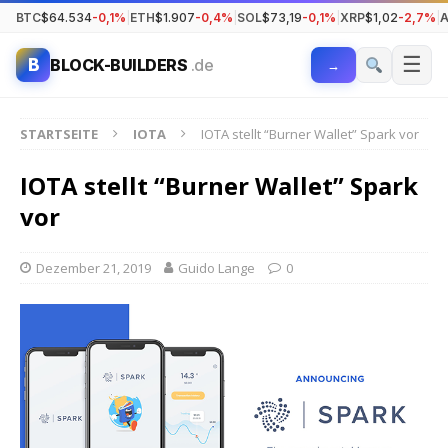
BTC
$64.534
-0,1%
|
ETH
$1.907
-0,4%
|
SOL
$73,19
-0,1%
|
XRP
$1,02
-2,7%
|
☰
B
BLOCK-BUILDERS
.de
→
STARTSEITE
IOTA
IOTA stellt “Burner Wallet” Spark vor
IOTA stellt “Burner Wallet” Spark
vor
Dezember 21, 2019
Guido Lange
0