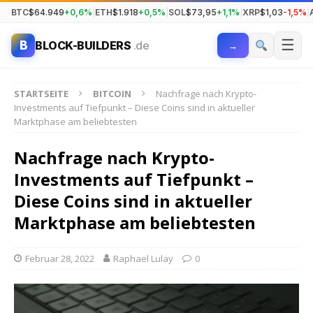
BTC
$64.949
+0,6%
|
ETH
$1.918
+0,5%
|
SOL
$73,95
+1,1%
|
XRP
$1,03
-1,5%
|
☰
B
BLOCK-BUILDERS
.de
→
STARTSEITE
BITCOIN
Nachfrage nach Krypto-
Investments auf Tiefpunkt – Diese Coins sind in aktueller
Marktphase am beliebtesten
Nachfrage nach Krypto-
Investments auf Tiefpunkt –
Diese Coins sind in aktueller
Marktphase am beliebtesten
Februar 28, 2022
Raphael Lulay
0