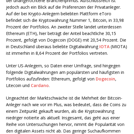
der unangefochtene Branchenprimus. Aufschlussreich ist
jedoch auch ein Blick auf die Präferenzen der Privatanleger.
Auf der bei Krypto-Anlegern beliebten Plattform eToro
befindet sich die Kryptowährung Nummer 1, Bitcoin, in 33,98
Prozent der Portfolios. An zweiter Stelle landet unterdessen
Ethereum (ETH), hier beträgt der Anteil beachtliche 30,15
Prozent, gefolgt von Dogecoin (DOGE) mit 20,54 Prozent. Die
in Deutschland überaus beliebte Digitalwährung
IOTA
(MIOTA)
ist immerhin in 8,64 Prozent der Portfolios vertreten.
Unter US-Anlegern, so Daten einer Umfrage, sind hingegen
folgende Digitalwährungen am populärsten und häufigsten in
Portfolios aufzufinden: Ethereum, gefolgt von
Dogecoin
,
Litecoin und
Cardano
.
Ungeachtet der Marktschwäche ist die Mehrheit der Bitcoin-
Anleger nach wie vor im Plus, was bedeutet, dass die Coins zu
einem Zeitpunkt gekauft wurden, als die Kryptowährung
niedriger notierte als aktuell. Insgesamt, das geht aus einer
Reihe von Untersuchungen hervor, nimmt die Popularität von
den digitalen Assets nicht ab. Das geringe Suchaufkommen