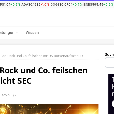
P
$1,04
+0,5%
|
ADA
$0,1989
-1,0%
|
DOGE
$0,0704
+0,7%
|
BNB
$595,45
+0,6%
eitungen
Wissen
▾
Such
: BlackRock und Co. feilschen mit US-Börsenaufsicht SEC
kRock und Co. feilschen
icht SEC
Bitcoin
0