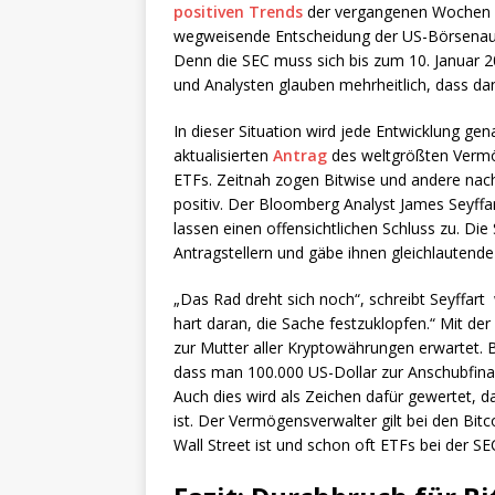
positiven Trends
der vergangenen Wochen for
wegweisende Entscheidung der US-Börsenaufsi
Denn die SEC muss sich bis zum 10. Januar 
und Analysten glauben mehrheitlich, dass da
In dieser Situation wird jede Entwicklung g
aktualisierten
Antrag
des weltgrößten Vermög
ETFs. Zeitnah zogen Bitwise und andere nach.
positiv. Der Bloomberg Analyst James Seyffar
lassen einen offensichtlichen Schluss zu. D
Antragstellern und gäbe ihnen gleichlautende
„Das Rad dreht sich noch“, schreibt Seyffart 
hart daran, die Sache festzuklopfen.“ Mit der
zur Mutter aller Kryptowährungen erwartet.
dass man 100.000 US-Dollar zur Anschubfinan
Auch dies wird als Zeichen dafür gewertet, d
ist. Der Vermögensverwalter gilt bei den Bitco
Wall Street ist und schon oft ETFs bei der S