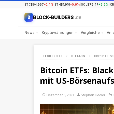
BTC
$64.967
-0,4%
|
ETH
$1.919
-0,6%
|
SOL
$75,47
+2,2%
|
XR
BLOCK-BUILDERS
.de
B
News
Kryptowährungen
Vergleiche
Anl
▾
▾
▾
STARTSEITE
BITCOIN
Bitcoin ETFs
Bitcoin ETFs: Blac
mit US-Börsenaufs
Dezember 6, 2023
Stephan Fiedler