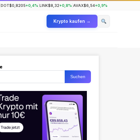
|
DOT
$0,8205
+0,4%
|
LINK
$8,32
+0,8%
|
AVAX
$6,54
+0,9%
Krypto kaufen →
e
Suchen