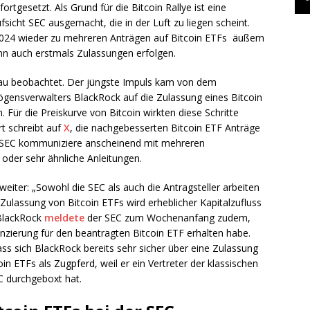
tgesetzt. Als Grund für die Bitcoin Rallye ist eine
cht SEC ausgemacht, die in der Luft zu liegen scheint.
2024 wieder zu mehreren Anträgen auf Bitcoin ETFs äußern
nn auch erstmals Zulassungen erfolgen.
enau beobachtet. Der jüngste Impuls kam von dem
ensverwalters BlackRock auf die Zulassung eines Bitcoin
 Für die Preiskurve von Bitcoin wirkten diese Schritte
t schreibt auf
X
, die nachgebesserten Bitcoin ETF Anträge
ie SEC kommuniziere anscheinend mit mehreren
 oder sehr ähnliche Anleitungen.
weiter: „Sowohl die SEC als auch die Antragsteller arbeiten
 Zulassung von Bitcoin ETFs wird erheblicher Kapitalzufluss
 BlackRock
meldete
der SEC zum Wochenanfang zudem,
zierung für den beantragten Bitcoin ETF erhalten habe.
ass sich BlackRock bereits sehr sicher über eine Zulassung
in ETFs als Zugpferd, weil er ein Vertreter der klassischen
EC durchgeboxt hat.