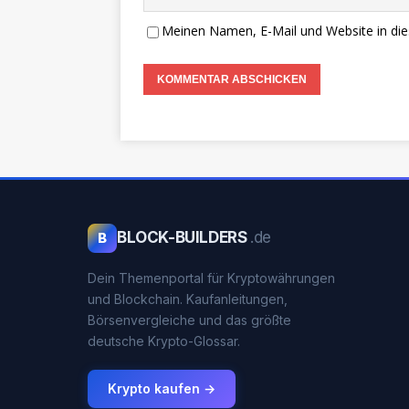
Meinen Namen, E-Mail und Website in die
BLOCK-BUILDERS
.de
B
Dein Themenportal für Kryptowährungen
und Blockchain. Kaufanleitungen,
Börsenvergleiche und das größte
deutsche Krypto-Glossar.
Krypto kaufen →