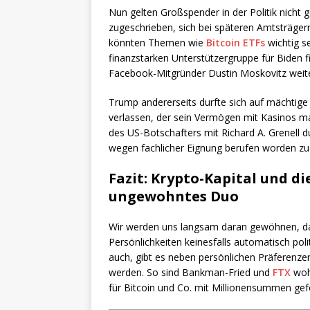
Nun gelten Großspender in der Politik nicht g
zugeschrieben, sich bei späteren Amtsträgern
könnten Themen wie
Bitcoin ETFs
wichtig se
finanzstarken Unterstützergruppe für Biden 
Facebook-Mitgründer Dustin Moskovitz wei
Trump andererseits durfte sich auf mächtig
verlassen, der sein Vermögen mit Kasinos m
des US-Botschafters mit Richard A. Grenell d
wegen fachlicher Eignung berufen worden zu
Fazit: Krypto-Kapital und di
ungewohntes Duo
Wir werden uns langsam daran gewöhnen, da
Persönlichkeiten keinesfalls automatisch poli
auch, gibt es neben persönlichen Präferenze
werden. So sind Bankman-Fried und
FTX
wohl
für Bitcoin und Co. mit Millionensummen gefö