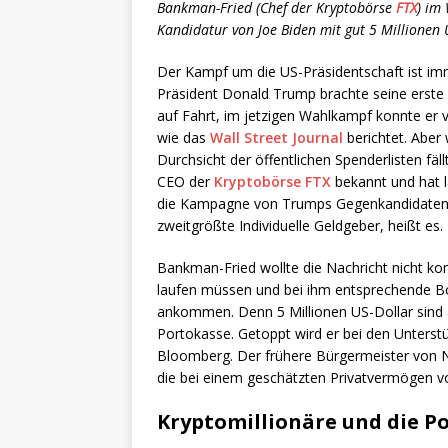
Bankman-Fried (Chef der Kryptobörse
FTX
) im
Kandidatur von Joe Biden mit gut 5 Millionen 
Der Kampf um die US-Präsidentschaft ist imm
Präsident Donald Trump brachte seine erste 
auf Fahrt, im jetzigen Wahlkampf konnte er
wie das
Wall Street Journal
berichtet. Aber 
Durchsicht der öffentlichen Spenderlisten f
CEO der
Kryptobörse FTX
bekannt und hat l
die Kampagne von Trumps Gegenkandidaten J
zweitgrößte Individuelle Geldgeber, heißt es.
Bankman-Fried wollte die Nachricht nicht ko
laufen müssen und bei ihm entsprechende B
ankommen. Denn 5 Millionen US-Dollar sind 
Portokasse. Getoppt wird er bei den Unters
Bloomberg. Der frühere Bürgermeister von Ne
die bei einem geschätzten Privatvermögen vo
Kryptomillionäre und die Po