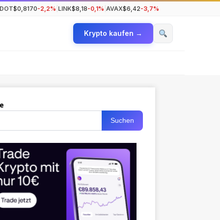
DOT
$0,8170
-2,2%
|
LINK
$8,18
-0,1%
|
AVAX
$6,42
-3,7%
Krypto kaufen →
e
Suchen