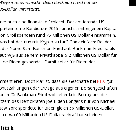
 Weißen Haus wünscht. Denn Bankman-Fried hat die
US-Dollar unterstützt.
er auch eine finanzielle Schlacht. Der amtierende US-
parteiinterne Kandidatur 2015 zunächst mit eigenem Kapital
 von Großspendern rund 75 Millionen US-Dollar einsammeln,
was hat das nun mit Krypto zu tun? Ganz einfach: Bei der
ällt der Name Sam Bankman-Fried auf. Bankman-Fried ist als
aut WJS aus seinem Privatkapital 5,2 Millionen US-Dollar für
oe Biden gespendet. Damit sei er für Biden der
mmentieren. Doch klar ist, dass die Geschäfte bei
FTX
gut
onuszahlungen oder Erträge aus eigenen Börsengeschäften
auch für Bankman-Fried wohl eher kein Betrag aus der
tützern des Demokraten Joe Biden übrigens nur von Michael
w York spendete für Biden gleich 56 Millionen US-Dollar,
n etwa 60 Milliarden US-Dollar verkraftbar scheinen.
litik