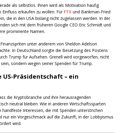
erade als selbstlos. Ihnen wird als Motivation häufig
 Einfluss erkaufen zu wollen. Für
FTX
und Bankman-Fried
in, die in den USA bislang nicht zugelassen werden. In der
finden sich mit dem früheren Google CEO Eric Schmidt und
tere prominente Namen.
e Finanzspriten unter anderem von Sheldon Adelson
achte. In Deutschland sorgte die Besetzung des Postens
urch Trump für Aufsehen. Grenell wird vorgeworfen, nicht
 sein, sondern wegen seiner Spenden für Trump.
e US-Präsidentschaft – ein
ss die Kryptobranche und ihre herausragenden
tisch neutral bleiben. Wie in anderen Wirtschaftssparten
n handfeste Interessen, die mit Spenden unterstrichen
 nur ein Vorgeschmack auf die Zukunft, in der Lobbyismus
rdert wird.