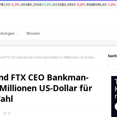
P
$1,03
-2,3%
|
ADA
$0,2026
+7,4%
|
DOGE
$0,0693
-0,8%
|
BNB
$586,65
-1,3%
|
eitungen
Wissen
▾
Such
 und FTX CEO Bankman-Fried spendete 5,2 Millionen US-Dollar
 und FTX CEO Bankman-
 Millionen US-Dollar für
Wahl
0