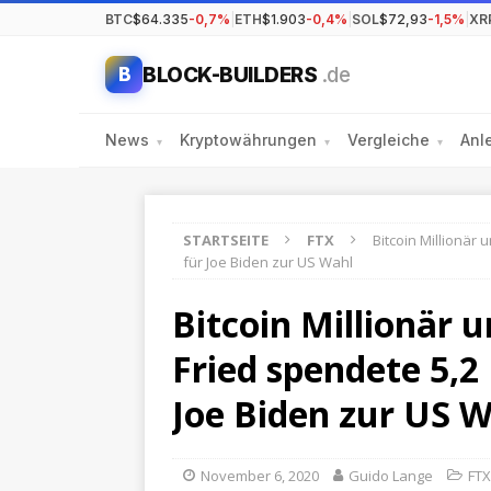
BTC
$64.335
-0,7%
|
ETH
$1.903
-0,4%
|
SOL
$72,93
-1,5%
|
XR
BLOCK-BUILDERS
.de
B
News
Kryptowährungen
Vergleiche
Anl
▾
▾
▾
STARTSEITE
FTX
Bitcoin Millionär
für Joe Biden zur US Wahl
Bitcoin Millionär
Fried spendete 5,2
Joe Biden zur US 
November 6, 2020
Guido Lange
FTX