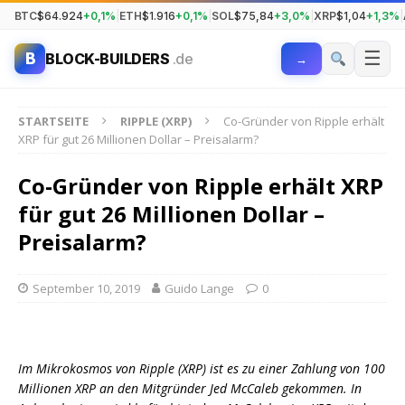
BTC
$64.924
+0,1%
|
ETH
$1.916
+0,1%
|
SOL
$75,84
+3,0%
|
XRP
$1,04
+1,3%
|
☰
B
BLOCK-BUILDERS
.de
→
STARTSEITE
RIPPLE (XRP)
Co-Gründer von Ripple erhält
XRP für gut 26 Millionen Dollar – Preisalarm?
Co-Gründer von Ripple erhält XRP
für gut 26 Millionen Dollar –
Preisalarm?
September 10, 2019
Guido Lange
0
Im Mikrokosmos von Ripple (XRP) ist es zu einer Zahlung von 100
Millionen XRP an den Mitgründer Jed McCaleb gekommen. In