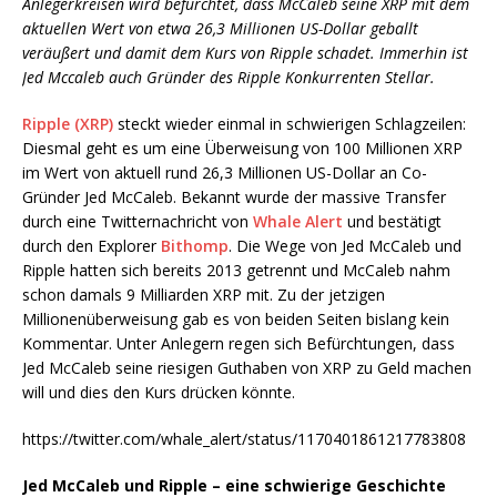
Anlegerkreisen wird befürchtet, dass McCaleb seine XRP mit dem
aktuellen Wert von etwa 26,3 Millionen US-Dollar geballt
veräußert und damit dem Kurs von Ripple schadet. Immerhin ist
Jed Mccaleb auch Gründer des Ripple Konkurrenten Stellar.
Ripple (XRP)
steckt wieder einmal in schwierigen Schlagzeilen:
Diesmal geht es um eine Überweisung von 100 Millionen XRP
im Wert von aktuell rund 26,3 Millionen US-Dollar an Co-
Gründer Jed McCaleb. Bekannt wurde der massive Transfer
durch eine Twitternachricht von
Whale Alert
und bestätigt
durch den Explorer
Bithomp
. Die Wege von Jed McCaleb und
Ripple hatten sich bereits 2013 getrennt und McCaleb nahm
schon damals 9 Milliarden XRP mit. Zu der jetzigen
Millionenüberweisung gab es von beiden Seiten bislang kein
Kommentar. Unter Anlegern regen sich Befürchtungen, dass
Jed McCaleb seine riesigen Guthaben von XRP zu Geld machen
will und dies den Kurs drücken könnte.
https://twitter.com/whale_alert/status/1170401861217783808
Jed McCaleb und Ripple – eine schwierige Geschichte