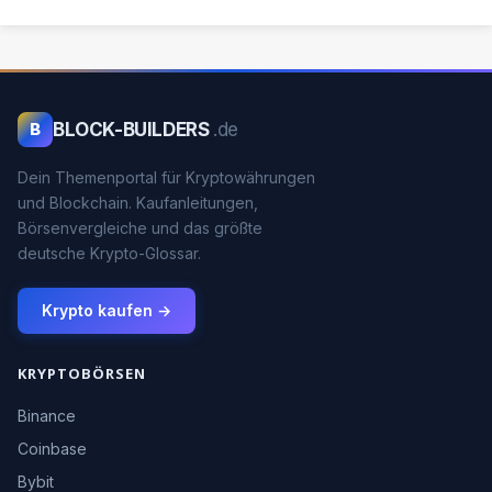
BLOCK-BUILDERS
.de
B
Dein Themenportal für Kryptowährungen
und Blockchain. Kaufanleitungen,
Börsenvergleiche und das größte
deutsche Krypto-Glossar.
Krypto kaufen →
KRYPTOBÖRSEN
Binance
Coinbase
Bybit