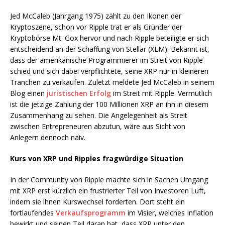
Jed McCaleb (Jahrgang 1975) zählt zu den Ikonen der
Kryptoszene, schon vor Ripple trat er als Gründer der
Kryptobörse Mt. Gox hervor und nach Ripple beteiligte er sich
entscheidend an der Schaffung von Stellar (XLM). Bekannt ist,
dass der amerikanische Programmierer im Streit von Ripple
schied und sich dabei verpflichtete, seine XRP nur in kleineren
Tranchen zu verkaufen. Zuletzt meldete Jed McCaleb in seinem
Blog einen
juristischen Erfolg
im Streit mit Ripple. Vermutlich
ist die jetzige Zahlung der 100 Millionen XRP an ihn in diesem
Zusammenhang zu sehen. Die Angelegenheit als Streit
zwischen Entrepreneuren abzutun, wäre aus Sicht von
Anlegern dennoch naiv.
Kurs von XRP und Ripples fragwürdige Situation
In der Community von Ripple machte sich in Sachen Umgang
mit XRP erst kürzlich ein frustrierter Teil von Investoren Luft,
indem sie ihnen Kurswechsel forderten. Dort steht ein
fortlaufendes
Verkaufsprogramm
im Visier, welches Inflation
bewirkt und seinen Teil daran hat, dass XRP unter den