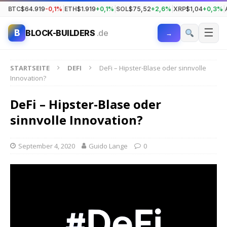
BTC
$64.919
-0,1%
|
ETH
$1.919
+0,1%
|
SOL
$75,52
+2,6%
|
XRP
$1,04
+0,3%
|
☰
B
BLOCK-BUILDERS
.de
→
STARTSEITE
DEFI
DeFi – Hipster-Blase oder sinnvolle
Innovation?
DeFi – Hipster-Blase oder
sinnvolle Innovation?
September 4, 2020
Guido Lange
0