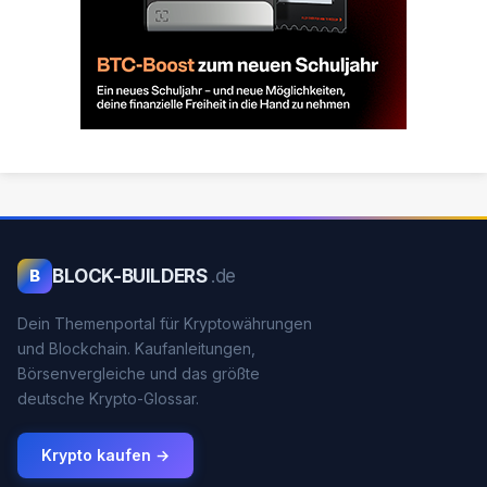
BLOCK-BUILDERS
.de
B
Dein Themenportal für Kryptowährungen
und Blockchain. Kaufanleitungen,
Börsenvergleiche und das größte
deutsche Krypto-Glossar.
Krypto kaufen →