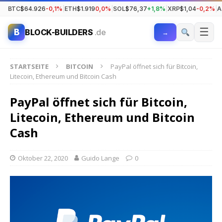
BTC
$64.926
-0,1%
|
ETH
$1.919
0,0%
|
SOL
$76,37
+1,8%
|
XRP
$1,04
-0,2%
|
A
☰
B
BLOCK-BUILDERS
.de
→
STARTSEITE
BITCOIN
PayPal öffnet sich für Bitcoin,
Litecoin, Ethereum und Bitcoin Cash
PayPal öffnet sich für Bitcoin,
Litecoin, Ethereum und Bitcoin
Cash
Oktober 22, 2020
Guido Lange
0