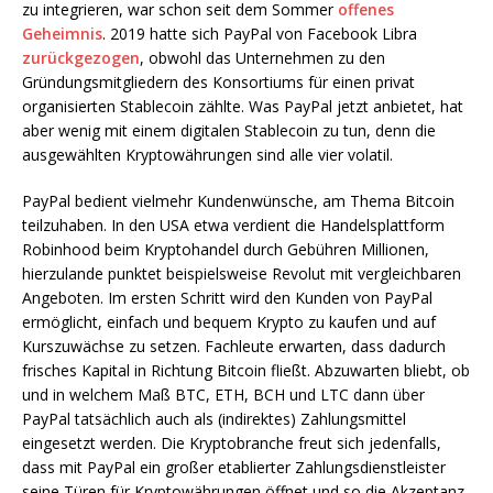
zu integrieren, war schon seit dem Sommer
offenes
Geheimnis
. 2019 hatte sich PayPal von Facebook Libra
zurückgezogen
, obwohl das Unternehmen zu den
Gründungsmitgliedern des Konsortiums für einen privat
organisierten Stablecoin zählte. Was PayPal jetzt anbietet, hat
aber wenig mit einem digitalen Stablecoin zu tun, denn die
ausgewählten Kryptowährungen sind alle vier volatil.
PayPal bedient vielmehr Kundenwünsche, am Thema Bitcoin
teilzuhaben. In den USA etwa verdient die Handelsplattform
Robinhood beim Kryptohandel durch Gebühren Millionen,
hierzulande punktet beispielsweise Revolut mit vergleichbaren
Angeboten. Im ersten Schritt wird den Kunden von PayPal
ermöglicht, einfach und bequem Krypto zu kaufen und auf
Kurszuwächse zu setzen. Fachleute erwarten, dass dadurch
frisches Kapital in Richtung Bitcoin fließt. Abzuwarten bliebt, ob
und in welchem Maß BTC, ETH, BCH und LTC dann über
PayPal tatsächlich auch als (indirektes) Zahlungsmittel
eingesetzt werden. Die Kryptobranche freut sich jedenfalls,
dass mit PayPal ein großer etablierter Zahlungsdienstleister
seine Türen für Kryptowährungen öffnet und so die Akzeptanz