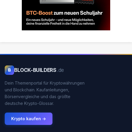
BLOCK-BUILDERS
.de
B
Dein Themenportal für Kryptowährungen
und Blockchain. Kaufanleitungen,
Börsenvergleiche und das größte
deutsche Krypto-Glossar.
Krypto kaufen →