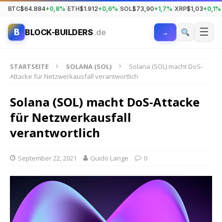
BTC
$64.884
+0,8%
|
ETH
$1.912
+0,6%
|
SOL
$73,90
+1,7%
|
XRP
$1,03
+0,1%
☰
B
BLOCK-BUILDERS
.de
→
STARTSEITE
SOLANA (SOL)
Solana (SOL) macht DoS-
Attacke für Netzwerkausfall verantwortlich
Solana (SOL) macht DoS-Attacke
für Netzwerkausfall
verantwortlich
September 22, 2021
Guido Lange
0