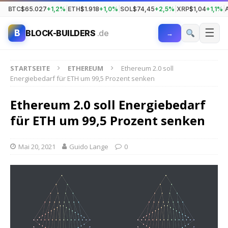
BTC
$65.027
+1,2%
|
ETH
$1.918
+1,0%
|
SOL
$74,45
+2,5%
|
XRP
$1,04
+1,1%
|
☰
B
BLOCK-BUILDERS
.de
→
STARTSEITE
ETHEREUM
Ethereum 2.0 soll
Energiebedarf für ETH um 99,5 Prozent senken
Ethereum 2.0 soll Energiebedarf
für ETH um 99,5 Prozent senken
Mai 20, 2021
Guido Lange
0