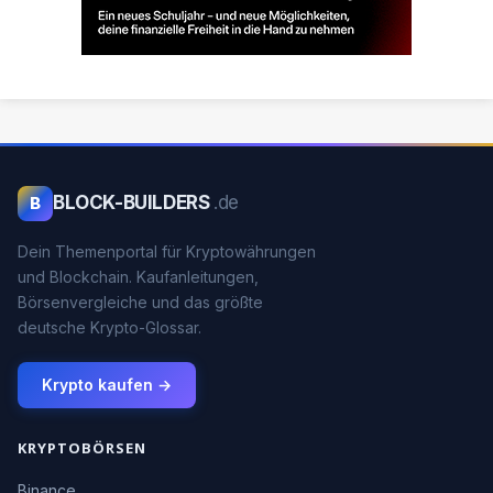
BLOCK-BUILDERS
.de
B
Dein Themenportal für Kryptowährungen
und Blockchain. Kaufanleitungen,
Börsenvergleiche und das größte
deutsche Krypto-Glossar.
Krypto kaufen →
KRYPTOBÖRSEN
Binance