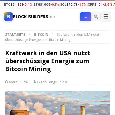
BTC
$64.361
-0,4%
|
ETH
$1.905
-0,1%
|
SOL
$72,78
-1,7%
|
XRP
$1,04
-2,6%
|
☰
B
BLOCK-BUILDERS
.de
→
STARTSEITE
BITCOIN
Kraftwerk in den USA nutzt
überschüssige Energie zum Bitcoin Mining
Kraftwerk in den USA nutzt
überschüssige Energie zum
Bitcoin Mining
März 11, 2020
Guido Lange
0