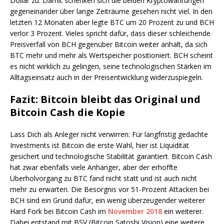
Dollar zu. Damit schenken sich die beiden Kryptowährungen
gegeneinander über lange Zeiträume gesehen nicht viel. In den
letzten 12 Monaten aber legte BTC um 20 Prozent zu und BCH
verlor 3 Prozent. Vieles spricht dafür, dass dieser schleichende
Preisverfall von BCH gegenüber Bitcoin weiter anhält, da sich
BTC mehr und mehr als Wertspeicher positioniert. BCH scheint
es nicht wirklich zu gelingen, seine technologischen Stärken im
Alltagseinsatz auch in der Preisentwicklung widerzuspiegeln.
Fazit: Bitcoin bleibt das Original und
Bitcoin Cash die Kopie
Lass Dich als Anleger nicht verwirren: Für langfristig gedachte
Investments ist Bitcoin die erste Wahl, hier ist Liquidität
gesichert und technologische Stabilität garantiert. Bitcoin Cash
hat zwar ebenfalls viele Anhänger, aber der erhoffte
Überholvorgang zu BTC fand nicht statt und ist auch nicht
mehr zu erwarten. Die Besorgnis vor 51-Prozent Attacken bei
BCH sind ein Grund dafür, ein wenig überzeugender weiterer
Hard Fork bei Bitcoin Cash im
November 2018
ein weiterer.
Dabei entstand mit BSV (Bitcoin Satoshi Vision) eine weitere