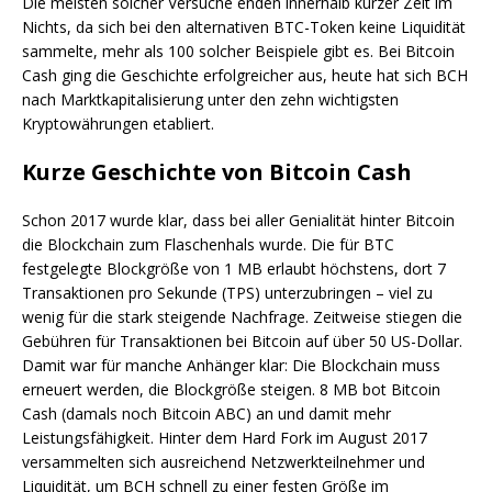
Die meisten solcher Versuche enden innerhalb kurzer Zeit im
Nichts, da sich bei den alternativen BTC-Token keine Liquidität
sammelte, mehr als 100 solcher Beispiele gibt es. Bei Bitcoin
Cash ging die Geschichte erfolgreicher aus, heute hat sich BCH
nach Marktkapitalisierung unter den zehn wichtigsten
Kryptowährungen etabliert.
Kurze Geschichte von Bitcoin Cash
Schon 2017 wurde klar, dass bei aller Genialität hinter Bitcoin
die Blockchain zum Flaschenhals wurde. Die für BTC
festgelegte Blockgröße von 1 MB erlaubt höchstens, dort 7
Transaktionen pro Sekunde (TPS) unterzubringen – viel zu
wenig für die stark steigende Nachfrage. Zeitweise stiegen die
Gebühren für Transaktionen bei Bitcoin auf über 50 US-Dollar.
Damit war für manche Anhänger klar: Die Blockchain muss
erneuert werden, die Blockgröße steigen. 8 MB bot Bitcoin
Cash (damals noch Bitcoin ABC) an und damit mehr
Leistungsfähigkeit. Hinter dem Hard Fork im August 2017
versammelten sich ausreichend Netzwerkteilnehmer und
Liquidität, um BCH schnell zu einer festen Größe im