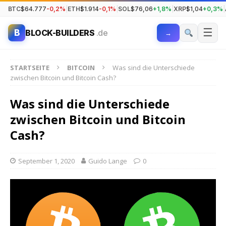
BTC
$64.777
-0,2%
|
ETH
$1.914
-0,1%
|
SOL
$76,06
+1,8%
|
XRP
$1,04
+0,3%
|
☰
B
BLOCK-BUILDERS
.de
→
STARTSEITE
BITCOIN
Was sind die Unterschiede
zwischen Bitcoin und Bitcoin Cash?
Was sind die Unterschiede
zwischen Bitcoin und Bitcoin
Cash?
September 1, 2020
Guido Lange
0