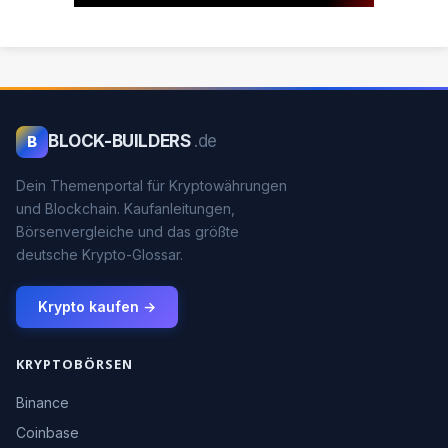
BLOCK-BUILDERS
.de
B
Dein Themenportal für Kryptowährungen
und Blockchain. Kaufanleitungen,
Börsenvergleiche und das größte
deutsche Krypto-Glossar.
Krypto kaufen →
KRYPTOBÖRSEN
Binance
Coinbase