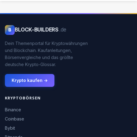
BLOCK-BUILDERS
.de
B
Dein Themenportal für Kryptowährungen
und Blockchain. Kaufanleitungen,
Börsenvergleiche und das größte
deutsche Krypto-Glossar.
Krypto kaufen →
KRYPTOBÖRSEN
Binance
Coinbase
Bybit