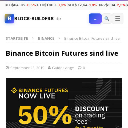
BTC
$64.312
-0,5%
|
ETH
$1.903
-0,3%
|
SOL
$72,64
-1,9%
|
XRP
$1,04
-2,5%
|
☰
B
BLOCK-BUILDERS
.de
→
STARTSEITE
BINANCE
Binance Bitcoin Futures sind live
Binance Bitcoin Futures sind live
September 13, 2019
Guido Lange
0