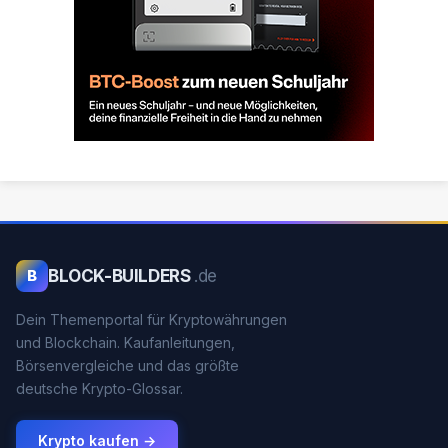
BLOCK-BUILDERS
.de
B
Dein Themenportal für Kryptowährungen
und Blockchain. Kaufanleitungen,
Börsenvergleiche und das größte
deutsche Krypto-Glossar.
Krypto kaufen →