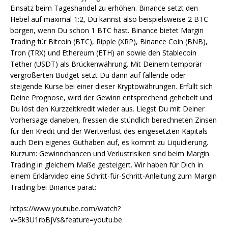
Einsatz beim Tageshandel zu erhöhen. Binance setzt den
Hebel auf maximal 1:2, Du kannst also beispielsweise 2 BTC
borgen, wenn Du schon 1 BTC hast. Binance bietet Margin
Trading für Bitcoin (BTC), Ripple (XRP), Binance Coin (BNB),
Tron (TRX) und Ethereum (ETH) an sowie den Stablecoin
Tether (USDT) als Brückenwährung. Mit Deinem temporär
vergrößerten Budget setzt Du dann auf fallende oder
steigende Kurse bei einer dieser Kryptowährungen. Erfüllt sich
Deine Prognose, wird der Gewinn entsprechend gehebelt und
Du löst den Kurzzeitkredit wieder aus. Liegst Du mit Deiner
Vorhersage daneben, fressen die stündlich berechneten Zinsen
für den Kredit und der Wertverlust des eingesetzten Kapitals
auch Dein eigenes Guthaben auf, es kommt zu Liquidierung.
Kurzum: Gewinnchancen und Verlustrisiken sind beim Margin
Trading in gleichem Maße gesteigert. Wir haben für Dich in
einem Erklärvideo eine Schritt-für-Schritt-Anleitung zum Margin
Trading bei Binance parat:
https://www.youtube.com/watch?
v=5k3U1rbBjVs&feature=youtu.be