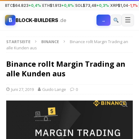
BTC
$64.823
+0,4%
|
ETH
$1.913
+0,6%
|
SOL
$73,48
+0,3%
|
XRP
$1,04
-1,1%
|
☰
B
BLOCK-BUILDERS
.de
→
STARTSEITE
BINANCE
Binance rollt Margin Trading an
alle Kunden aus
Binance rollt Margin Trading an
alle Kunden aus
Juni 27, 2019
Guido Lange
0