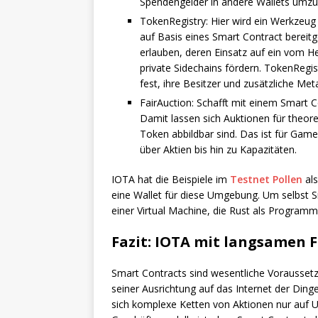
Spendengelder in andere Wallets umzul
TokenRegistry: Hier wird ein Werkzeug
auf Basis eines Smart Contract bereitge
erlauben, deren Einsatz auf ein vom H
private Sidechains fördern. TokenRegis
fest, ihre Besitzer und zusätzliche Met
FairAuction: Schafft mit einem Smart C
Damit lassen sich Auktionen für theore
Token abbildbar sind. Das ist für Gam
über Aktien bis hin zu Kapazitäten.
IOTA hat die Beispiele im
Testnet Pollen
als
eine Wallet für diese Umgebung. Um selbst S
einer Virtual Machine, die Rust als Programm
Fazit: IOTA mit langsamen F
Smart Contracts sind wesentliche Vorausset
seiner Ausrichtung auf das Internet der Ding
sich komplexe Ketten von Aktionen nur auf 