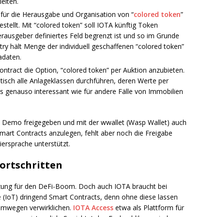
eiten.
 für die Herausgabe und Organisation von “
colored token
”
stellt. Mit “colored token” soll IOTA künftig Token
erausgeber definiertes Feld begrenzt ist und so im Grunde
try hält Menge der individuell geschaffenen “colored token”
adaten.
ontract die Option, “colored token” per Auktion anzubieten.
tisch alle Anlageklassen durchführen, deren Werte per
es genauso interessant wie für andere Fälle von Immobilien
 Demo freigegeben und mit der wwallet (Wasp Wallet) auch
mart Contracts anzulegen, fehlt aber noch die Freigabe
iersprache unterstützt.
ortschritten
zung für den DeFi-Boom. Doch auch IOTA braucht bei
e (IoT) dringend Smart Contracts, denn ohne diese lassen
Umwegen verwirklichen.
IOTA Access
etwa als Plattform für