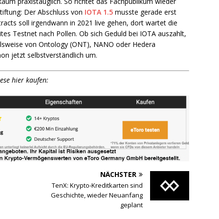
aum praxistauglich. So richtet das Fachpublikum wieder
Stiftung: Der Abschluss von
IOTA 1.5
musste gerade erst
cts soll irgendwann in 2021 live gehen, dort wartet die
tes Testnet nach Pollen. Ob sich Geduld bei IOTA auszahlt,
pielsweise von Ontology (ONT), NANO oder Hedera
n jetzt selbstverständlich um.
ese hier kaufen:
NÄCHSTER
h
TenX: Krypto-Kreditkarten sind
Geschichte, wieder Neuanfang
geplant