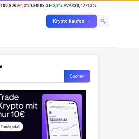
T
$0,8069
-1,2%
|
LINK
$8,31
+0,3%
|
AVAX
$6,47
-1,2%
Krypto kaufen →
e
Suchen