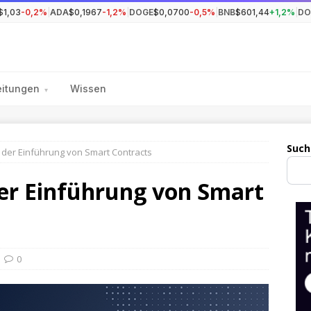
$1,03
-0,2%
|
ADA
$0,1967
-1,2%
|
DOGE
$0,0700
-0,5%
|
BNB
$601,44
+1,2%
|
DO
eitungen
Wissen
▾
Such
h der Einführung von Smart Contracts
der Einführung von Smart
0