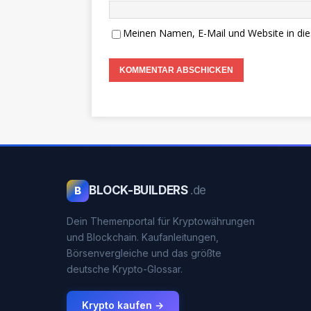
Meinen Namen, E-Mail und Website in die
BLOCK-BUILDERS
.de
B
Dein Themenportal für Kryptowährungen
und Blockchain. Kaufanleitungen,
Börsenvergleiche und das größte
deutsche Krypto-Glossar.
Krypto kaufen →