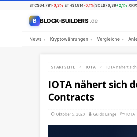
BTC
$64.781
-0,3%
|
ETH
$1.914
-0,1%
|
SOL
$76,39
+2,1%
|
XRP
BLOCK-BUILDERS
.de
B
News
Kryptowährungen
Vergleiche
Anl
▾
▾
▾
STARTSEITE
IOTA
IOTA nähert sic
IOTA nähert sich 
Contracts
Oktober 5, 2020
Guido Lange
IOTA