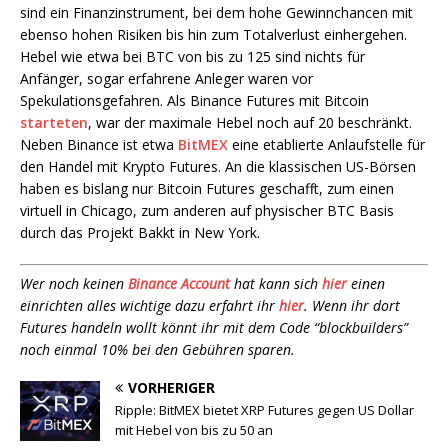
sind ein Finanzinstrument, bei dem hohe Gewinnchancen mit
ebenso hohen Risiken bis hin zum Totalverlust einhergehen.
Hebel wie etwa bei BTC von bis zu 125 sind nichts für
Anfänger, sogar erfahrene Anleger waren vor
Spekulationsgefahren. Als Binance Futures mit Bitcoin
starteten
, war der maximale Hebel noch auf 20 beschränkt.
Neben Binance ist etwa
BitMEX
eine etablierte Anlaufstelle für
den Handel mit Krypto Futures. An die klassischen US-Börsen
haben es bislang nur Bitcoin Futures geschafft, zum einen
virtuell in Chicago, zum anderen auf physischer BTC Basis
durch das Projekt Bakkt in New York.
Wer noch keinen
Binance Account
hat kann sich
hier
einen
einrichten alles wichtige dazu erfahrt ihr
hier
. Wenn ihr dort
Futures handeln wollt könnt ihr mit dem Code “blockbuilders”
noch einmal 10% bei den Gebühren sparen.
VORHERIGER
Ripple: BitMEX bietet XRP Futures gegen US Dollar
mit Hebel von bis zu 50 an