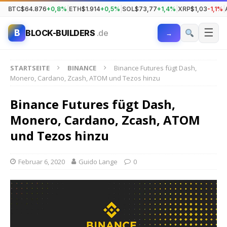
BTC
$64.876
+0,8%
|
ETH
$1.914
+0,5%
|
SOL
$73,77
+1,4%
|
XRP
$1,03
-1,1%
|
☰
B
BLOCK-BUILDERS
.de
→
STARTSEITE
BINANCE
Binance Futures fügt Dash,
Monero, Cardano, Zcash, ATOM und Tezos hinzu
Binance Futures fügt Dash,
Monero, Cardano, Zcash, ATOM
und Tezos hinzu
Februar 6, 2020
Guido Lange
0