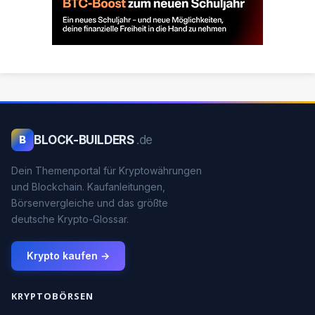
BLOCK-BUILDERS
.de
B
Dein Themenportal für Kryptowährungen
und Blockchain. Kaufanleitungen,
Börsenvergleiche und das größte
deutsche Krypto-Glossar.
Krypto kaufen →
KRYPTOBÖRSEN