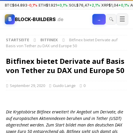
BTC
$64.893
-0,1%
|
ETH
$1.921
+0,1%
|
SOL
$76,47
+2,1%
|
XRP
$1,04
+0,1%
|
A
☰
B
🔍
BLOCK-BUILDERS
.de
→
STARTSEITE
BITFINEX
Bitfinex bietet Derivate auf
Basis von Tether zu DAX und Europe 50
Bitfinex bietet Derivate auf Basis
von Tether zu DAX und Europe 50
September 29, 2020
Guido Lange
0
Die Kryptobörse Bitfinex erweitert ihr Angebot um Derivate, die
auf europäischen Aktienindexen beruhen und in Tether (USDT)
abgerechnet werden. Zum Start bildet man den deutschen DAX
sowie Euro 50 entsprechend ab. Bitfinex sieht sich damit als